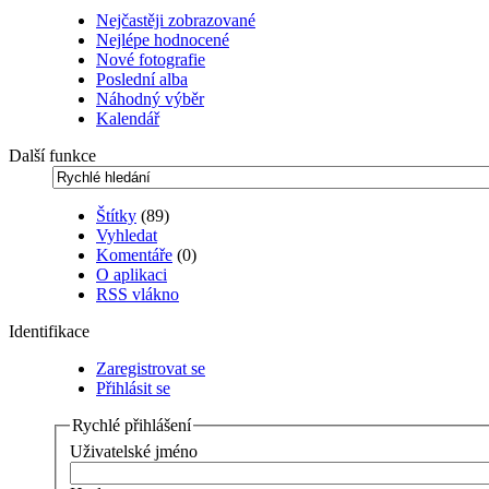
Nejčastěji zobrazované
Nejlépe hodnocené
Nové fotografie
Poslední alba
Náhodný výběr
Kalendář
Další funkce
Štítky
(89)
Vyhledat
Komentáře
(0)
O aplikaci
RSS vlákno
Identifikace
Zaregistrovat se
Přihlásit se
Rychlé přihlášení
Uživatelské jméno