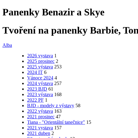
Panenky Benazir a Skye
Tvoření na panenky Barbie, Ton
Alba
2026 vystava
1
2025 prosinec
2
2025 výstava
253
2024 IT
6
Vánoce 2024
4
2024 výstava
257
2023 BJD
61
2023 výstava
168
2022 PF
1
BJD - modely z výstavy
58
2022 výstava
163
2021 prosinec
47
Tiana - "Orientální tanečnice"
15
2021 vystava
157
2021 duben
2