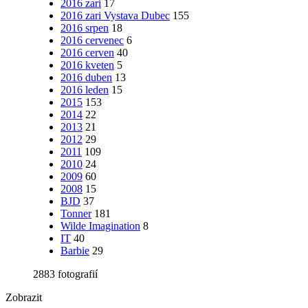
2016 zari
17
2016 zari Vystava Dubec
155
2016 srpen
18
2016 cervenec
6
2016 cerven
40
2016 kveten
5
2016 duben
13
2016 leden
15
2015
153
2014
22
2013
21
2012
29
2011
109
2010
24
2009
60
2008
15
BJD
37
Tonner
181
Wilde Imagination
8
IT
40
Barbie
29
2883 fotografií
Zobrazit