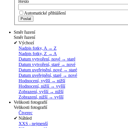
Heslo
Automatické přihlášení
Směr řazení
Směr řazení
✔
Výchozí
Nadpis fotky, A → Z
Nadpis fotky, Z → A
Datum vytvoření, nové → staré
Datum vytvoření, staré → nové
Datum uveřejnění, nové → staré
Datum uveřejnění, staré → nové
Hodnocení, vyšší → nižší
Hodnocení, nižší → vyšší
Zobrazení, vyšší → nižší
Zobrazení, nižší → vyšší
Velikosti fotografií
Velikosti fotografií
Čtverec
✔
Náhled
XXS - nejmenší