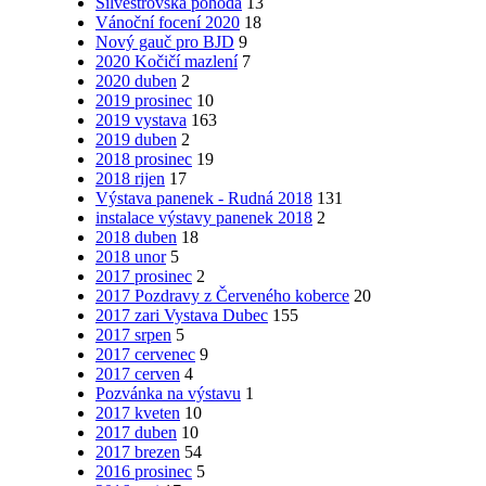
Silvestrovská pohoda
13
Vánoční focení 2020
18
Nový gauč pro BJD
9
2020 Kočičí mazlení
7
2020 duben
2
2019 prosinec
10
2019 vystava
163
2019 duben
2
2018 prosinec
19
2018 rijen
17
Výstava panenek - Rudná 2018
131
instalace výstavy panenek 2018
2
2018 duben
18
2018 unor
5
2017 prosinec
2
2017 Pozdravy z Červeného koberce
20
2017 zari Vystava Dubec
155
2017 srpen
5
2017 cervenec
9
2017 cerven
4
Pozvánka na výstavu
1
2017 kveten
10
2017 duben
10
2017 brezen
54
2016 prosinec
5